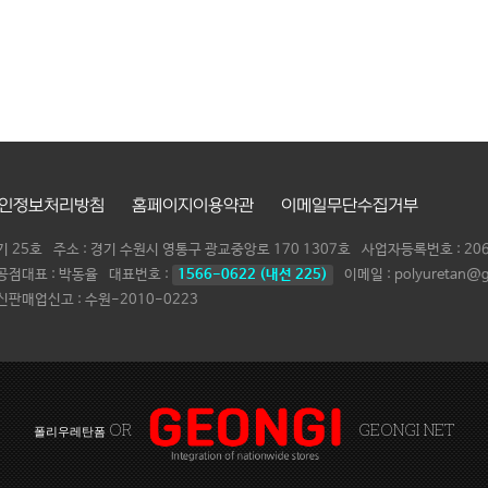
인정보처리방침
홈페이지이용약관
이메일무단수집거부
기 25호
주소 : 경기 수원시 영통구 광교중앙로 170 1307호
사업자등록번호 :
20
공점대표 :
박동율
대표번호 :
1566-0622 (내선 225)
이메일 : polyuretan@g
신판매업신고 : 수원-2010-0223
OR
GEONGI NET
폴리우레탄폼