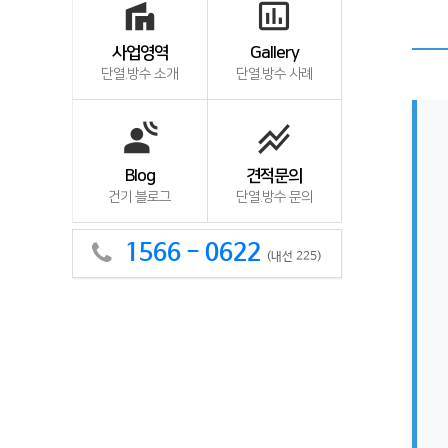
villa
insert_chart_outlined
사업영역
Gallery
단열.방수 소개
단열.방수 사례
spatial_audio
stacked_line_chart
Blog
견적문의
건기 블로그
단열.방수 문의
1566 - 0622
(내선 225)