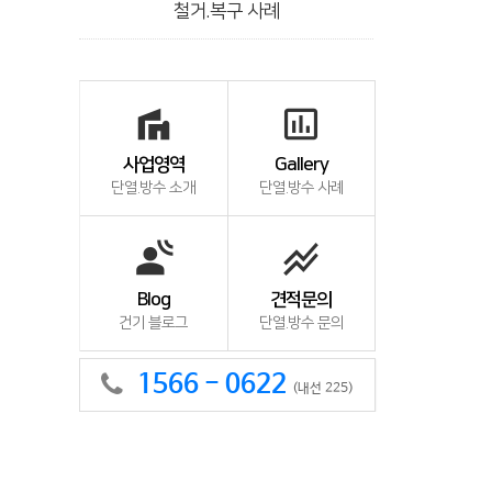
철거.복구 사례
villa
insert_chart_outlined
사업영역
Gallery
단열.방수 소개
단열.방수 사례
spatial_audio
stacked_line_chart
Blog
견적문의
건기 블로그
단열.방수 문의
1566 - 0622
(내선 225)