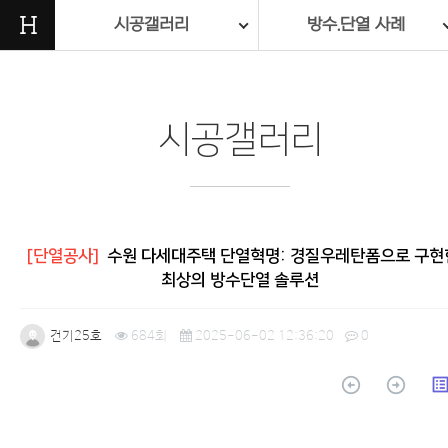
H
시공갤러리
방수.단열 사례
시공갤러리
[단열공사]
수원 다세대주택 단열혁명: 경질우레탄폼으로 구현
최상의 방수단열 솔루션
건기25호
684회
2025-06-02 12:36:20
0
arrow_circle_up
arrow_circle_up
list_a
본문