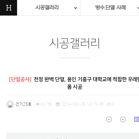
H
시공갤러리
방수.단열 사례
시공갤러리
[단열공사]
천정 완벽 단열, 용인 기흥구 대학교에 적합한 우레
폼 시공
건기25호
827회
2024-03-26 14:15:48
0
arrow_circle_up
arrow_circle_up
list_a
본문