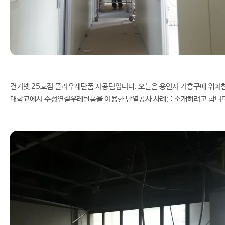
건기넷 25호점 폴리우레탄폼 시공팀입니다. 오늘은 용인시 기흥구에 위치
대학교에서 수성연질우레탄폼을 이용한 단열공사 사례를 소개하려고 합니다