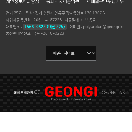
개인정보처리방침
홈페이지이용약관
이메일무단수집거부
건기 25호
주소 : 경기 수원시 영통구 광교중앙로 170 1307호
사업자등록번호 :
206-14-87223
시공점대표 :
박동율
대표번호 :
1566-0622 (내선 225)
이메일 : polyuretan@geongi.kr
통신판매업신고 : 수원-2010-0223
OR
GEONGI NET
폴리우레탄폼