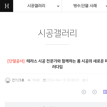
H
시공갤러리
방수.단열 사례
시공갤러리
[단열공사]
테라스 시공 전문가와 함께하는 폼 시공의 새로운 
러다임
건기25호
786회
2024-04-19 20:09:01
0
arrow_circle_up
arrow_circle_up
list_a
본문